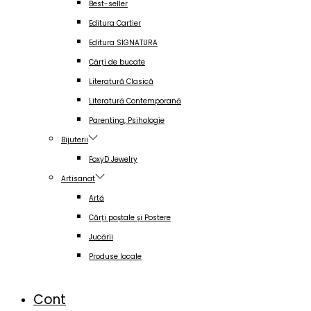
Best-seller
Editura Cartier
Editura SIGNATURA
Cărți de bucate
Literatură Clasică
Literatură Contemporană
Parenting, Psihologie
Bijuterii
FoxyD Jewelry
Artisanat
Artă
Cărți poștale și Postere
Jucării
Produse locale
Cont