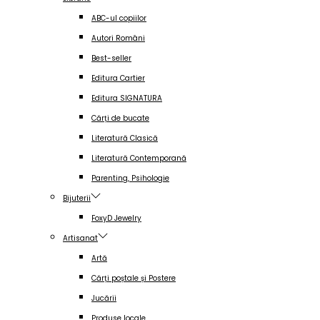
ABC-ul copiilor
Autori Români
Best-seller
Editura Cartier
Editura SIGNATURA
Cărți de bucate
Literatură Clasică
Literatură Contemporană
Parenting, Psihologie
Bijuterii
FoxyD Jewelry
Artisanat
Artă
Cărți poștale și Postere
Jucării
Produse locale