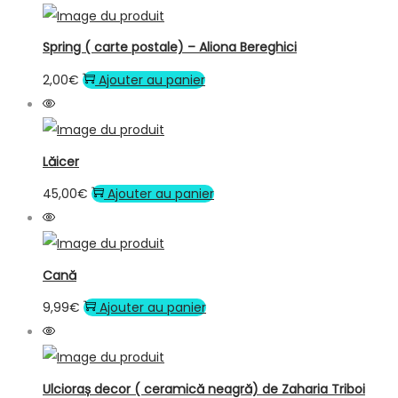
Spring ( carte postale) – Aliona Bereghici
2,00
€
Ajouter au panier
Lăicer
45,00
€
Ajouter au panier
Cană
9,99
€
Ajouter au panier
Ulcioraș decor ( ceramică neagră) de Zaharia Triboi