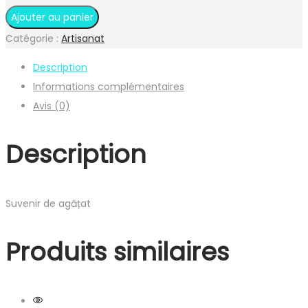
quantité
Ajouter au panier
de
Catégorie :
Artisanat
Casă
Description
dulce
Informations complémentaires
casă
Avis (0)
Description
Suvenir de agățat
Produits similaires