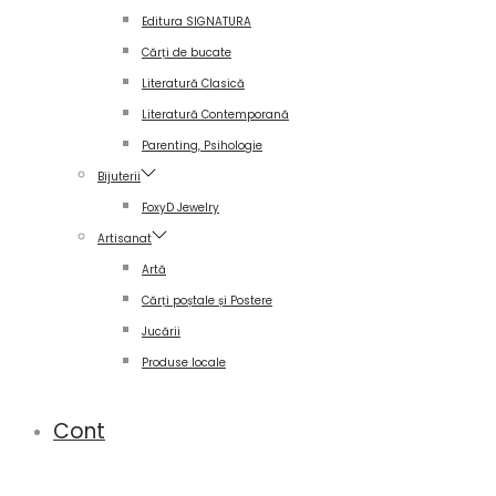
Editura SIGNATURA
Cărți de bucate
Literatură Clasică
Literatură Contemporană
Parenting, Psihologie
Bijuterii
FoxyD Jewelry
Artisanat
Artă
Cărți poștale și Postere
Jucării
Produse locale
Cont