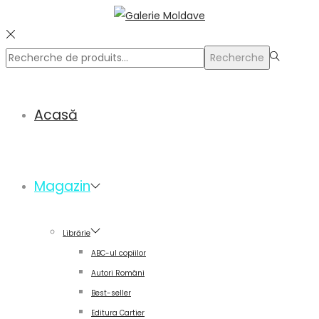
Rechercher
Recherche
pour :>
Acasă
Magazin
Librărie
ABC-ul copiilor
Autori Români
Best-seller
Editura Cartier