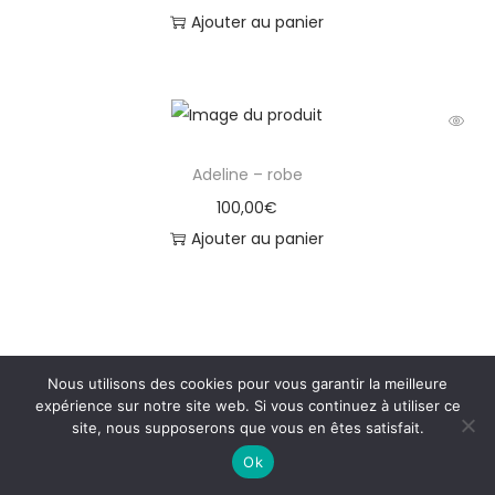
Ajouter au panier
Adeline – robe
100,00
€
Ajouter au panier
Nous utilisons des cookies pour vous garantir la meilleure
expérience sur notre site web. Si vous continuez à utiliser ce
site, nous supposerons que vous en êtes satisfait.
Copyright © 2026
Galerie Moldave
|
Politique de
Ok
confidentialité