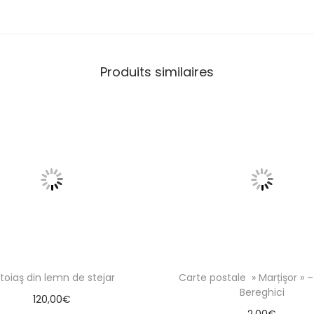
Produits similaires
toiaş din lemn de stejar
Carte postale » Marțişor » –
Bereghici
120,00
€