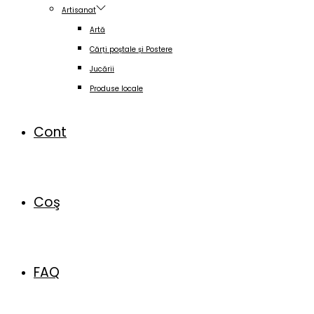
Artisanat
Artă
Cărți poștale și Postere
Jucării
Produse locale
Cont
Coş
FAQ