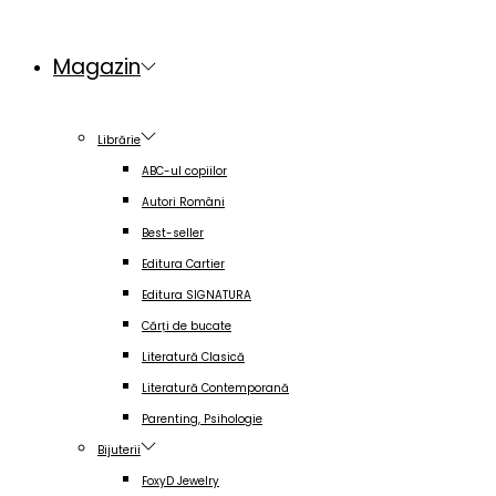
Magazin
Librărie
ABC-ul copiilor
Autori Români
Best-seller
Editura Cartier
Editura SIGNATURA
Cărți de bucate
Literatură Clasică
Literatură Contemporană
Parenting, Psihologie
Bijuterii
FoxyD Jewelry