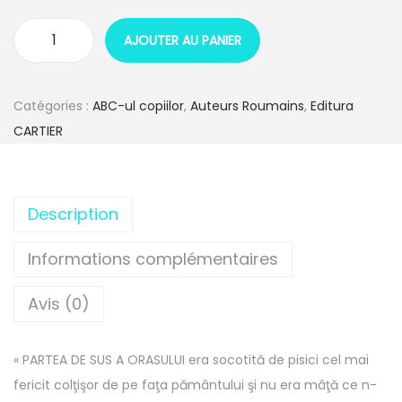
AJOUTER AU PANIER
q
u
a
Catégories :
ABC-ul copiilor
,
Auteurs Roumains
,
Editura
n
CARTIER
t
i
t
Description
é
d
Informations complémentaires
e
Avis (0)
B
a
l
« PARTEA DE SUS A ORASULUI era socotită de pisici cel mai
a
fericit colţişor de pe faţa pământului şi nu era mâţă ce n-