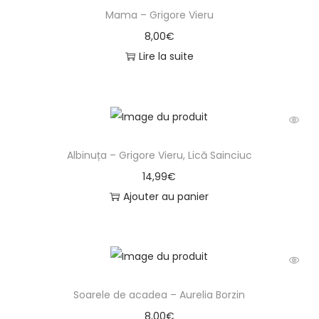
n
Mama – Grigore Vieru
a
8,00
€
ș
Lire la suite
i
-
I
o
n
Albinuța – Grigore Vieru, Lică Sainciuc
D
14,99
€
r
Ajouter au panier
u
ț
ă
Soarele de acadea – Aurelia Borzin
8,00
€