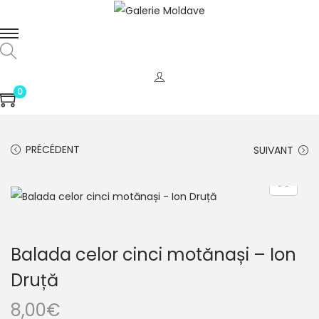
0
PRÉCÉDENT
SUIVANT
Balada celor cinci motănași – Ion
Druță
8,00
€