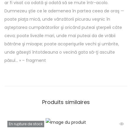
d
ar fi visat ca odată şi odată să se mute într-acolo.
a
Dumnezeu ştie ce le ademenea în partea ceea de oraş —
c
poate piaţa mică, unde vânzătorii picurau veşnic în
e
aşteptarea cumpărătorilor şi oricând puteai şterpeli câte
l
ceva; poate livezile mari, unde mai puteai da de vrăbii
o
bătrâne şi mioape; poate acoperişurile vechi şi umbrite,
r
unde găseşti întotdeauna o vecină gata să-ţi asculte
c
păsul… » – fragment
i
n
c
i
m
Produits similaires
o
t
ă
En rupture de stock