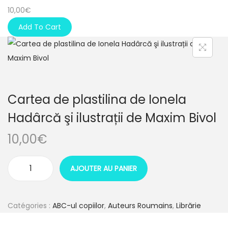
10,00
€
Add To Cart
Cartea de plastilina de Ionela
Hadârcă şi ilustrații de Maxim Bivol
10,00
€
AJOUTER AU PANIER
q
u
a
Catégories :
ABC-ul copiilor
,
Auteurs Roumains
,
Librărie
n