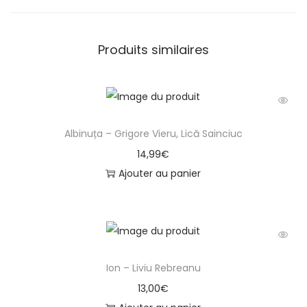
a
s
t
Produits similaires
i
l
i
n
Albinuța – Grigore Vieru, Lică Sainciuc
a
14,99
€
d
Ajouter au panier
e
I
o
n
e
Ion – Liviu Rebreanu
l
13,00
€
a