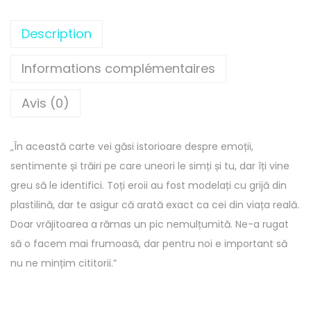
t
i
Description
t
é
Informations complémentaires
d
Avis (0)
e
C
a
„În această carte vei găsi istorioare despre emoții,
r
sentimente și trăiri pe care uneori le simți și tu, dar îți vine
t
greu să le identifici. Toți eroii au fost modelați cu grijă din
e
plastilină, dar te asigur că arată exact ca cei din viața reală.
a
Doar vrăjitoarea a rămas un pic nemulțumită. Ne-a rugat
d
să o facem mai frumoasă, dar pentru noi e important să
e
nu ne mințim cititorii.”
p
l