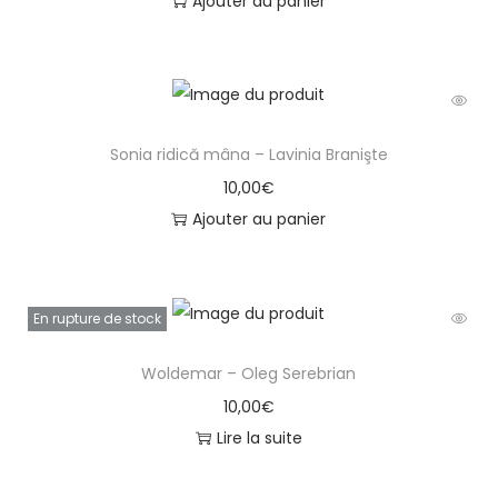
Ajouter au panier
H
a
d
â
r
Sonia ridică mâna – Lavinia Branişte
c
10,00
€
ă
Ajouter au panier
ş
i
i
l
En rupture de stock
u
Woldemar – Oleg Serebrian
s
10,00
€
t
Lire la suite
r
a