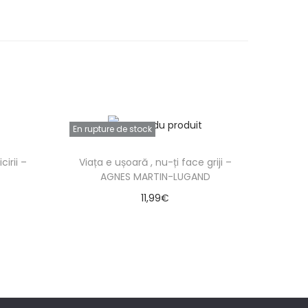
En rupture de stock
irii –
Viața e ușoară , nu-ți face griji –
AGNES MARTIN-LUGAND
11,99
€
Lire la suite