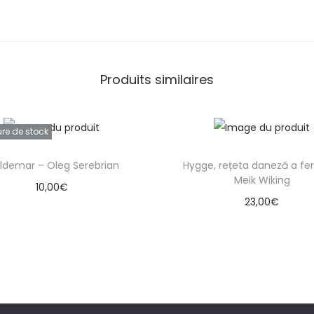
Produits similaires
ure de stock
ldemar – Oleg Serebrian
Hygge, rețeta daneză a feric
Meik Wiking
10,00
€
23,00
€
Lire la suite
Ajouter au panier