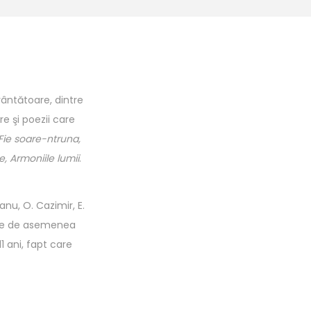
vântătoare, dintre
re şi poezii care
Fie soare-ntruna,
, Armoniile lumii
.
nu, O. Cazimir, E.
luse de asemenea
1 ani, fapt care