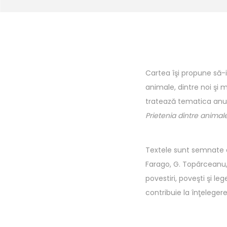
Cartea îşi propune să-i
animale, dintre noi şi m
tratează tematica anun
Prietenia dintre animal
Textele sunt semnate de
Farago, G. Topârceanu, 
povestiri, poveşti şi le
contribuie la înţelegere