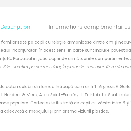
Description
Informations complémentaires
 familiarizeze pe copii cu relaţiile armonioase dintre om şi necu
ediul înconjurător. În acest sens, în carte sunt incluse povestioa
ţată. Parcursul iniţiatic cuprinde următoarele compartimente:
e, Să-i ocrotim pe cei mai slabi, Împreună-i mai uşor, Ram de pace
 autori celebri din lumea întreagă cum ar fi T. Arghezi, E. Gârlea
I. Hasdeu, G. Vieru, A. de Saint-Exupéry, L. Tolstoi etc. Sunt inc
gende populare. Cartea este ilustrată de copii cu vârsta între 6 şi 1
a adecvată a mesajului şi prin prisma viziunii plastice.