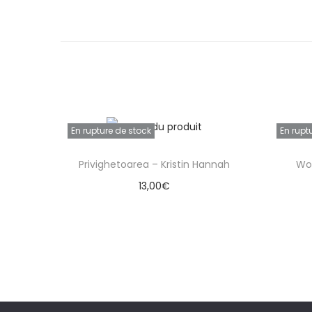
En rupture de stock
En rupt
Privighetoarea – Kristin Hannah
Wo
13,00
€
Lire la suite