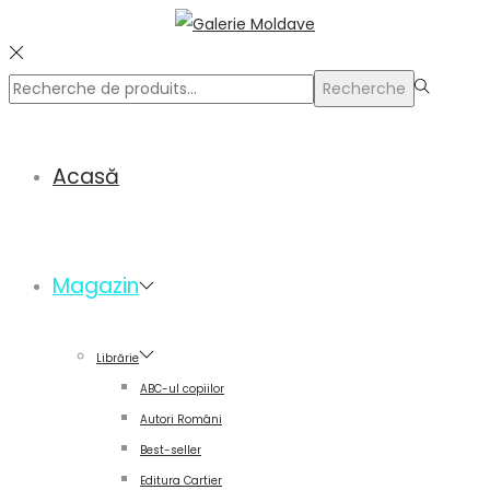
Rechercher
Recherche
pour :>
Acasă
Magazin
Librărie
ABC-ul copiilor
Autori Români
Best-seller
Editura Cartier