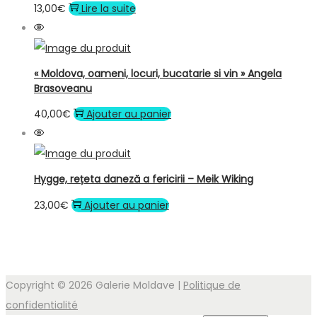
13,00
€
Lire la suite
« Moldova, oameni, locuri, bucatarie si vin » Angela
Brasoveanu
40,00
€
Ajouter au panier
Hygge, rețeta daneză a fericirii – Meik Wiking
23,00
€
Ajouter au panier
Copyright © 2026
Galerie Moldave
|
Politique de
confidentialité