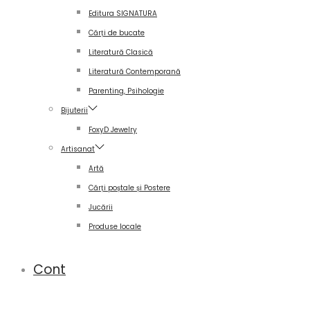
Editura SIGNATURA
Cărți de bucate
Literatură Clasică
Literatură Contemporană
Parenting, Psihologie
Bijuterii
FoxyD Jewelry
Artisanat
Artă
Cărți poștale și Postere
Jucării
Produse locale
Cont