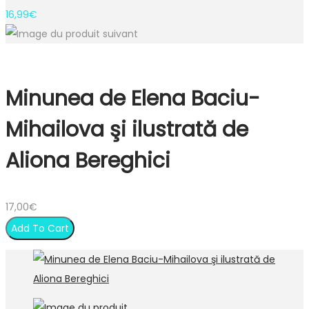
16,99
€
Minunea de Elena Baciu-
Mihailova şi ilustrată de
Aliona Bereghici
17,00
€
Add To Cart