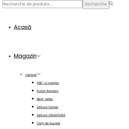
Rechercher
Recherche
pour :>
Acasă
Magazin
Librărie
ABC-ul copiilor
Autori Români
Best-seller
Editura Cartier
Editura SIGNATURA
Cărți de bucate