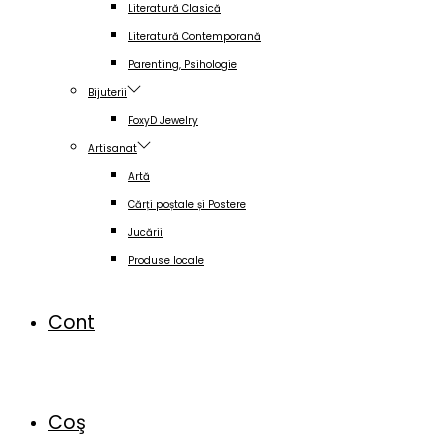
Literatură Clasică
Literatură Contemporană
Parenting, Psihologie
Bijuterii
FoxyD Jewelry
Artisanat
Artă
Cărți poștale și Postere
Jucării
Produse locale
Cont
Coş