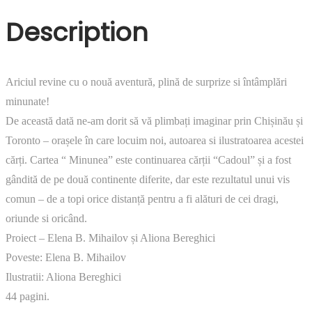
şi
Description
ilustrată
de
Aliona
Bereghici
Ariciul revine cu o nouă aventură, plină de surprize si întâmplări
minunate!
De această dată ne-am dorit să vă plimbați imaginar prin Chișinău și
Toronto – orașele în care locuim noi, autoarea si ilustratoarea acestei
cărți.
Cartea “ Minunea” este continuarea cărții “Cadoul” și a fost
gândită de pe două continente diferite, dar este rezultatul unui vis
comun – de a topi orice distanță pentru a fi alături de cei dragi,
oriunde si oricând.
Proiect – Elena B. Mihailov și Aliona Bereghici
Poveste: Elena B. Mihailov
Ilustratii: Aliona Bereghici
44 pagini.