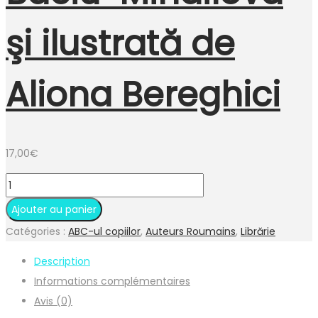
şi ilustrată de
Aliona Bereghici
17,00
€
quantité
de
Ajouter au panier
Minunea
Catégories :
ABC-ul copiilor
,
Auteurs Roumains
,
Librărie
de
Description
Elena
Informations complémentaires
Baciu-
Avis (0)
Mihailova