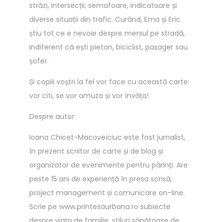
străzi, intersecții, semafoare, indicatoare și
A
diverse situații din trafic. Curând, Ema și Eric
I
știu tot ce e nevoie despre mersul pe stradă,
!
indiferent că ești pieton, biciclist, pasager sau
E
șofer.
m
Și copiii voștri la fel vor face cu această carte:
a
vor citi, se vor amuza și vor învăța!
s
i
Despre autor:
E
Ioana Chicet-Macoveiciuc este fost jurnalist,
r
în prezent scriitor de carte și de blog și
i
organizator de evenimente pentru părinți. Are
c
peste 15 ani de experiență în presa scrisă,
i
project management și comunicare on-line.
n
Scrie pe www.printesaurbana.ro subiecte
v
despre viața de familie, stiluri sănătoase de
a