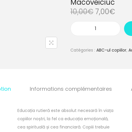
Macoveiciuc
L
L
10,00
€
7,00
€
e
e
p
p
q
r
r
u
i
i
a
Catégories :
ABC-ul copiilor
,
A
x
x
n
i
a
t
n
c
i
i
t
t
t
u
tion
Informations complémentaires
é
i
e
d
a
l
e
l
e
Educația rutieră este absolut necesară în viața
V
é
s
copiilor noștri, la fel ca educația emoțională,
E
t
t
cea spirituală și cea financiară. Copiii trebuie
R