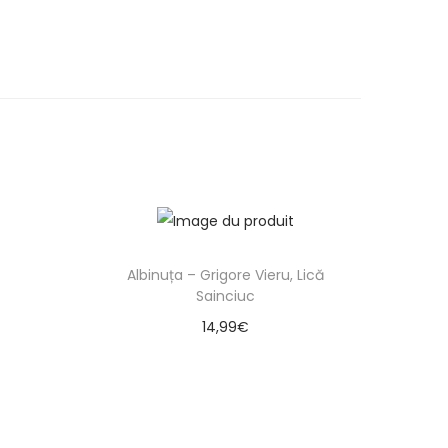
Albinuța – Grigore Vieru, Lică
Sainciuc
14,99
€
Ajouter au panier