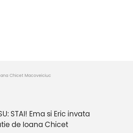
e Ioana Chicet Macoveiciuc
U: STAI! Ema si Eric invata
atie de Ioana Chicet