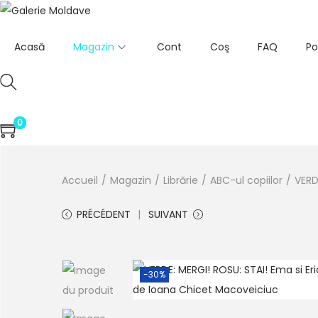
Acasă
Magazin
Cont
Coş
FAQ
Po
0
Accueil
/
Magazin
/
Librărie
/
ABC-ul copiilor
/
VERD
PRÉCÉDENT
SUIVANT
-30%