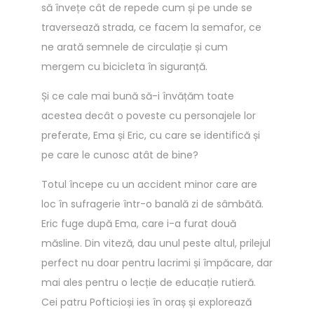
a
să învețe cât de repede cum și pe unde se
D
i
:
traversează strada, ce facem la semafor, ce
E
t
7
ne arată semnele de circulație și cum
:
,
mergem cu bicicleta în siguranță.
M
:
0
Și ce cale mai bună să-i învățăm toate
E
1
0
acestea decât o poveste cu personajele lor
R
0
€
preferate, Ema și Eric, cu care se identifică și
G
,
.
pe care le cunosc atât de bine?
I
0
!
0
Totul începe cu un accident minor care are
R
€
loc în sufragerie într-o banală zi de sâmbătă.
O
.
Eric fuge după Ema, care i-a furat două
S
măsline. Din viteză, dau unul peste altul, prilejul
U
perfect nu doar pentru lacrimi și împăcare, dar
:
mai ales pentru o lecție de educație rutieră.
S
Cei patru Pofticioși ies în oraș și explorează
T