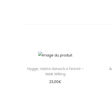
Hygge, rețeta daneză a fericirii –
A
Meik Wiking
23,00
€
Ajouter au panier