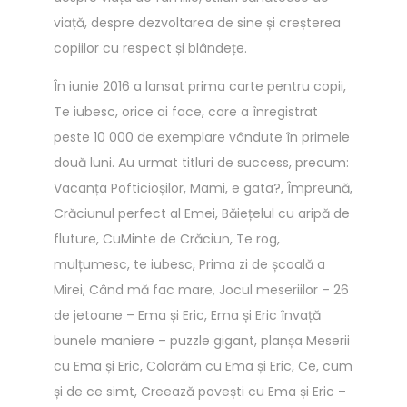
viață, despre dezvoltarea de sine și creșterea
t
copiilor cu respect și blândețe.
a
r
În iunie 2016 a lansat prima carte pentru copii,
e
Te iubesc, orice ai face, care a înregistrat
g
peste 10 000 de exemplare vândute în primele
u
două luni. Au urmat titluri de success, precum:
l
Vacanța Pofticioșilor, Mami, e gata?, Împreună,
i
Crăciunul perfect al Emei, Băiețelul cu aripă de
l
fluture, CuMinte de Crăciun, Te rog,
e
mulțumesc, te iubesc, Prima zi de școală a
d
Mirei, Când mă fac mare, Jocul meseriilor – 26
e
de jetoane – Ema și Eric, Ema și Eric învață
c
bunele maniere – puzzle gigant, planșa Meserii
i
cu Ema și Eric, Colorăm cu Ema și Eric, Ce, cum
r
și de ce simt, Creează povești cu Ema și Eric –
c