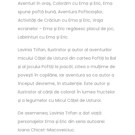
Aventuri în oraș, Colorăm cu Ema și Eric, Ema
u
spune poftă bună, Aventura Pofticioșilor,
l
Activități de Crăciun cu Ema și Eric, Vraja
a
ecranelor – Ema și Eric regăsesc placul de joc,
t
Labirinturi cu Ema și Eric.
i
Lavinia Trifan, ilustrator și autor al aventurilor
e
micului Cățel de Usturoi din cartea Poftiți la Bal
d
și al jocului Poftiți la joacă!, citea o mulțime de
e
povești în copilărie, iar aventura sa ca autor a
I
început devreme, în studenție. Este autor și
o
ilustrator al cărții de colorat În lumea fructelor
a
și a legumelor cu Micul Cățel de Usturoi.
n
a
De asemenea, Lavinia Trifan a dat viață
C
personajelor Ema și Eric din seria autoarei
h
Ioana Chicet-Macoveiciuc.
i