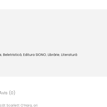
s
,
Beletristică
,
Editura SIONO
,
Librărie
,
Literatură
Avis (0)
ât Scarlett O’Hara, ori