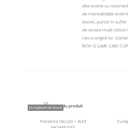
alte eroine cu rezonanță
de mentalitățile strâmt
secret, purtat în suflet
de aceea mulți cititori 
cea a originii lor. Car
ÎNTR-O LUME CARE COPI
En rupture de stock
Pacienta tăcută – ALEX
Curaj
MICHAELIDES