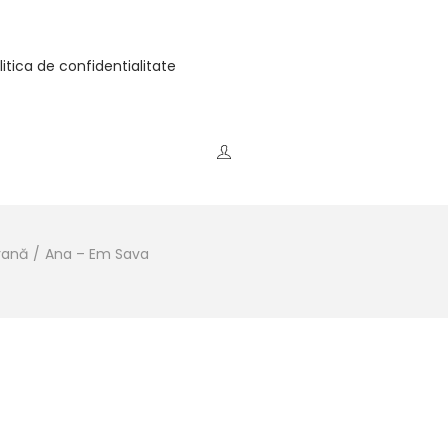
litica de confidentialitate
rană
/
Ana – Em Sava