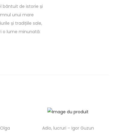
 bântuit de istorie și
 semnul unui mare
le și tradițiile sale,
peri o lume minunată:
 Olga
Adio, lucruri – Igor Guzun