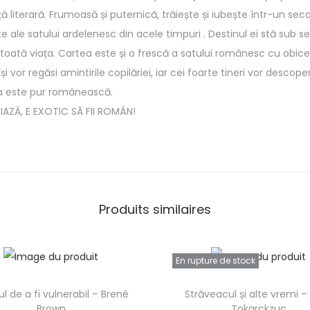
 literară. Frumoasă și puternică, trăiește și iubește într-un secol
e ale satului ardelenesc din acele timpuri . Destinul ei stă sub
 toată viața. Cartea este și o frescă a satului românesc cu obiceiuri
își vor regăsi amintirile copilăriei, iar cei foarte tineri vor desco
tea este pur românească.
AZĂ, E EXOTIC SĂ FII ROMÂN!
Produits similaires
En rupture de stock
ul de a fi vulnerabil – Brené
Străveacul și alte vremi –
Brown
Tokarckzuc