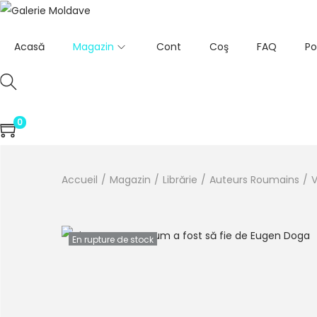
Acasă
Magazin
Cont
Coş
FAQ
Po
0
Accueil
/
Magazin
/
Librărie
/
Auteurs Roumains
/
V
En rupture de stock