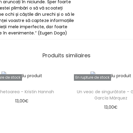
m aruncați în niciunde. Sper foarte
estei plimbări o să vă scoateți
e ochi și căștile din urechi și o să le
iinței voastre să capteze informațiile
ieții mele imperfecte, dar foarte
te în evenimente.” (Eugen Doga)
Produits similaires
ure de stock
En rupture de stock
ighetoarea – Kristin Hannah
Un veac de singurătate – G
García Márquez
13,00
€
13,00
€
Lire la suite
Lire la suite