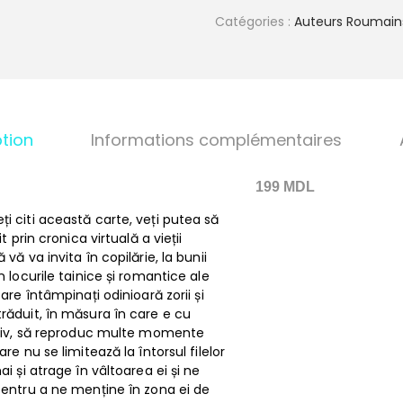
Catégories :
Auteurs Roumain
tion
Informations complémentaires
199 MDL
ți citi această carte, veți putea să
t prin cronica virtuală a vieții
vă va invita în copilărie, la bunii
n locurile tainice și romantice ale
care întâmpinați odinioară zorii și
răduit, în măsura în care e cu
ectiv, să reproduc multe momente
re nu se limitează la întorsul filelor
ai și atrage în vâltoarea ei și ne
pentru a ne menține în zona ei de