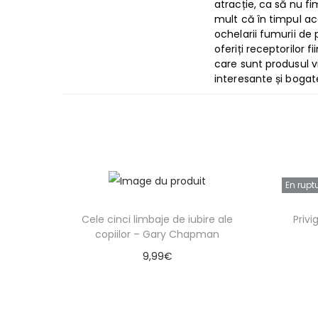
atracție, ca să nu fi
mult că în timpul ac
ochelarii fumurii de p
oferiți receptorilor f
care sunt produsul v
interesante și boga
En rupt
Cele cinci limbaje de iubire ale
Priv
copiilor – Gary Chapman
9,99
€
Ajouter au panier