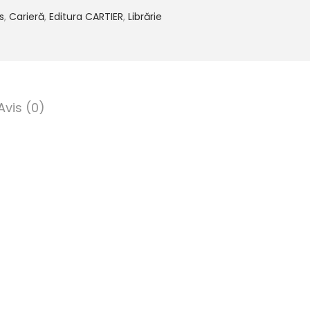
s
,
Carieră
,
Editura CARTIER
,
Librărie
Avis (0)