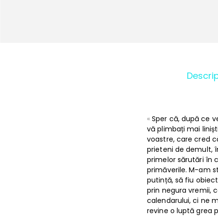
Descrip
«
Sper că, după ce ve
vă plimbați mai liniști
voastre, care cred că 
prieteni de demult, î
primelor sărutări în 
primăverile. M-am st
putință, să fiu obi
prin negura vremii, ca
calendarului, ci ne m
revine o luptă grea 