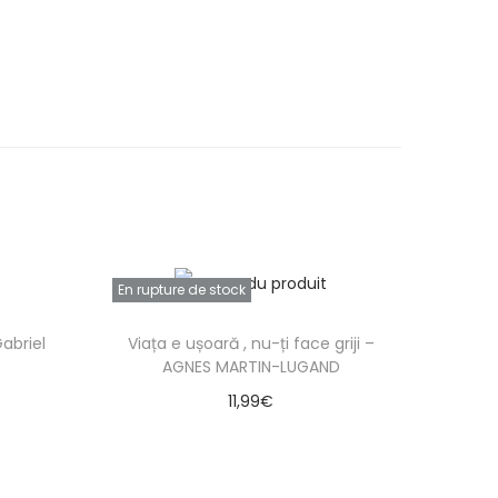
En rupture de stock
abriel
Viața e ușoară , nu-ți face griji –
AGNES MARTIN-LUGAND
11,99
€
Lire la suite