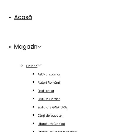
pour :>
Acasă
Magazin
Librărie
ABC-ul copiilor
Autori Români
Best-seller
Editura Cartier
Editura SIGNATURA
Cărți de bucate
Literatură Clasică