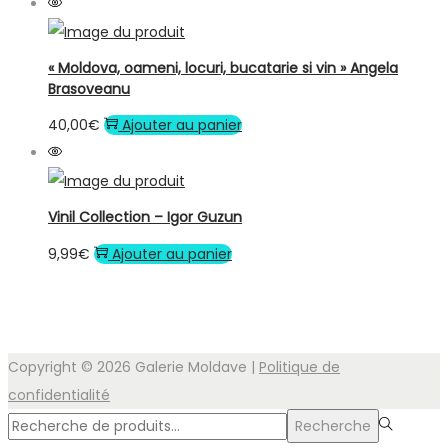
« Moldova, oameni, locuri, bucatarie si vin » Angela
Brasoveanu
40,00
€
Ajouter au panier
Vinil Collection – Igor Guzun
9,99
€
Ajouter au panier
Copyright © 2026
Galerie Moldave
|
Politique de
confidentialité
Rechercher
Recherche