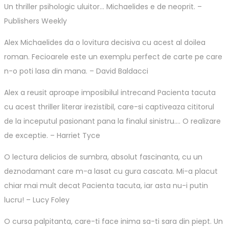
Un thriller psihologic uluitor… Michaelides e de neoprit. –
Publishers Weekly
Alex Michaelides da o lovitura decisiva cu acest al doilea
roman. Fecioarele este un exemplu perfect de carte pe care
n-o poti lasa din mana. – David Baldacci
Alex a reusit aproape imposibilul intrecand Pacienta tacuta
cu acest thriller literar irezistibil, care-si captiveaza cititorul
de la inceputul pasionant pana la finalul sinistru…. O realizare
de exceptie. – Harriet Tyce
O lectura delicios de sumbra, absolut fascinanta, cu un
deznodamant care m-a lasat cu gura cascata. Mi-a placut
chiar mai mult decat Pacienta tacuta, iar asta nu-i putin
lucru! – Lucy Foley
O cursa palpitanta, care-ti face inima sa-ti sara din piept. Un