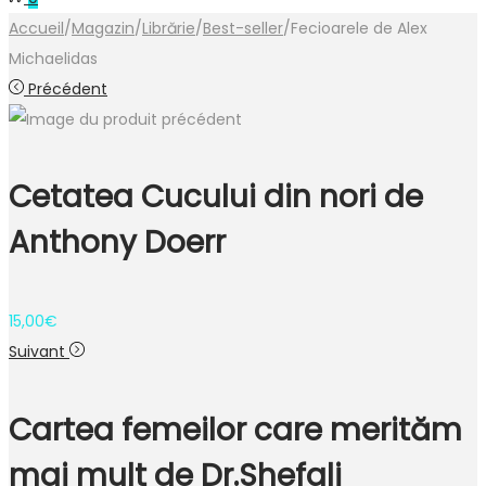
Accueil
/
Magazin
/
Librărie
/
Best-seller
/
Fecioarele de Alex
Michaelidas
Précédent
Cetatea Cucului din nori de
Anthony Doerr
15,00
€
Suivant
Cartea femeilor care merităm
mai mult de Dr.Shefali