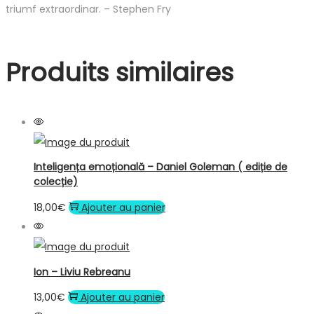
triumf extraordinar. – Stephen Fry
Produits similaires
Inteligența emoțională – Daniel Goleman ( ediție de
colecție)
18,00
€
Ajouter au panier
Ion – Liviu Rebreanu
13,00
€
Ajouter au panier