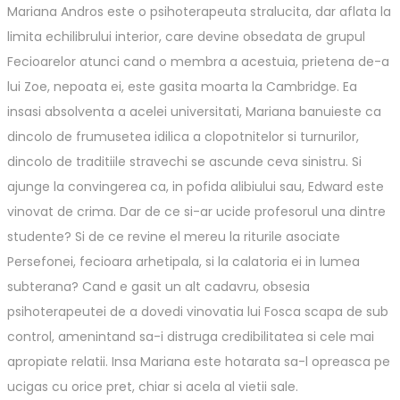
Mariana Andros este o psihoterapeuta stralucita, dar aflata la
limita echilibrului interior, care devine obsedata de grupul
Fecioarelor atunci cand o membra a acestuia, prietena de-a
lui Zoe, nepoata ei, este gasita moarta la Cambridge. Ea
insasi absolventa a acelei universitati, Mariana banuieste ca
dincolo de frumusetea idilica a clopotnitelor si turnurilor,
dincolo de traditiile stravechi se ascunde ceva sinistru. Si
ajunge la convingerea ca, in pofida alibiului sau, Edward este
vinovat de crima. Dar de ce si-ar ucide profesorul una dintre
studente? Si de ce revine el mereu la riturile asociate
Persefonei, fecioara arhetipala, si la calatoria ei in lumea
subterana? Cand e gasit un alt cadavru, obsesia
psihoterapeutei de a dovedi vinovatia lui Fosca scapa de sub
control, amenintand sa-i distruga credibilitatea si cele mai
apropiate relatii. Insa Mariana este hotarata sa-l opreasca pe
ucigas cu orice pret, chiar si acela al vietii sale.