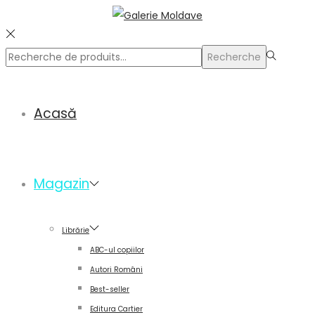
Rechercher
Recherche
pour :>
Acasă
Magazin
Librărie
ABC-ul copiilor
Autori Români
Best-seller
Editura Cartier