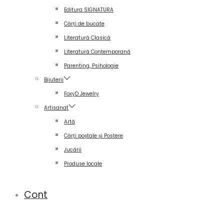
Editura SIGNATURA
Cărți de bucate
Literatură Clasică
Literatură Contemporană
Parenting, Psihologie
Bijuterii
FoxyD Jewelry
Artisanat
Artă
Cărți poștale și Postere
Jucării
Produse locale
Cont