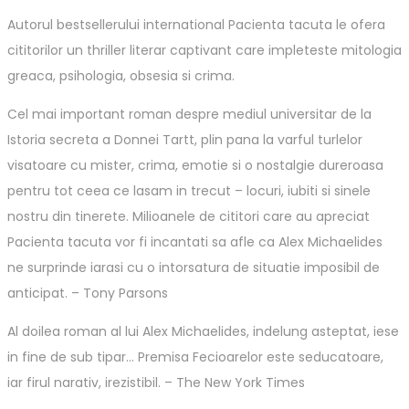
Autorul bestsellerului international Pacienta tacuta le ofera
cititorilor un thriller literar captivant care impleteste mitologia
greaca, psihologia, obsesia si crima.
Cel mai important roman despre mediul universitar de la
Istoria secreta a Donnei Tartt, plin pana la varful turlelor
visatoare cu mister, crima, emotie si o nostalgie dureroasa
pentru tot ceea ce lasam in trecut – locuri, iubiti si sinele
nostru din tinerete. Milioanele de cititori care au apreciat
Pacienta tacuta vor fi incantati sa afle ca Alex Michaelides
ne surprinde iarasi cu o intorsatura de situatie imposibil de
anticipat. – Tony Parsons
Al doilea roman al lui Alex Michaelides, indelung asteptat, iese
in fine de sub tipar… Premisa Fecioarelor este seducatoare,
iar firul narativ, irezistibil. – The New York Times