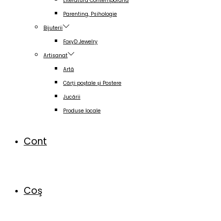
Literatură Contemporană
Parenting, Psihologie
Bijuterii
FoxyD Jewelry
Artisanat
Artă
Cărți poștale și Postere
Jucării
Produse locale
Cont
Coş