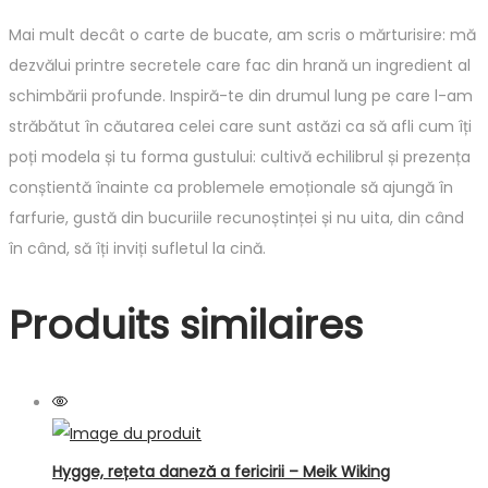
Mai mult decât o carte de bucate, am scris o mărturisire: mă
dezvălui printre secretele care fac din hrană un ingredient al
schimbării profunde. Inspiră-te din dru­mul lung pe care l-am
străbătut în căutarea celei care sunt astăzi ca să afli cum îți
poți modela și tu forma gustului: cultivă echilibrul și prezența
conștientă înainte ca problemele emoționale să ajungă în
farfurie, gustă din bucuriile recunoștinței și nu uita, din când
în când, să îți inviți sufletul la cină.
Produits similaires
Hygge, rețeta daneză a fericirii – Meik Wiking