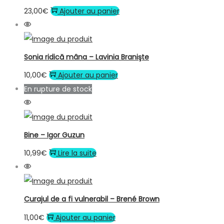
23,00
€
Ajouter au panier
Sonia ridică mâna – Lavinia Branişte
10,00
€
Ajouter au panier
En rupture de stock
Bine – Igor Guzun
10,99
€
Lire la suite
Curajul de a fi vulnerabil – Brené Brown
11,00
€
Ajouter au panier