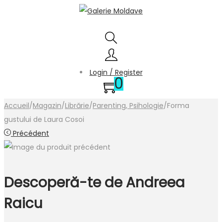
Login / Register
0
Accueil
/
Magazin
/
Librărie
/
Parenting, Psihologie
/
Forma
gustului de Laura Cosoi
Précédent
Descoperă-te de Andreea
Raicu