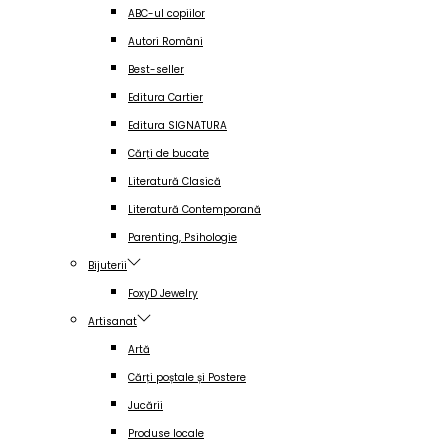
ABC-ul copiilor
Autori Români
Best-seller
Editura Cartier
Editura SIGNATURA
Cărți de bucate
Literatură Clasică
Literatură Contemporană
Parenting, Psihologie
Bijuterii
FoxyD Jewelry
Artisanat
Artă
Cărți poștale și Postere
Jucării
Produse locale