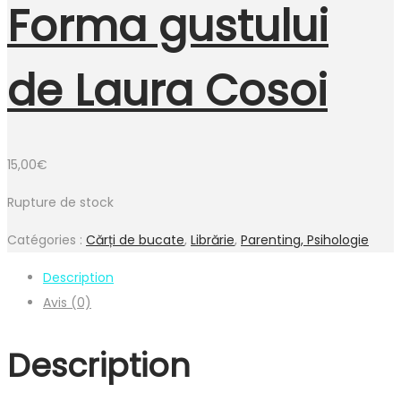
Forma gustului
de Laura Cosoi
15,00
€
Rupture de stock
Catégories :
Cărți de bucate
,
Librărie
,
Parenting, Psihologie
Description
Avis (0)
Description