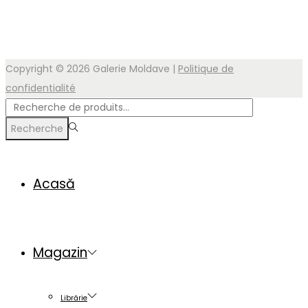
Copyright © 2026
Galerie Moldave
|
Politique de
confidentialité
Rechercher
pour :>
Recherche
Acasă
Magazin
Librărie