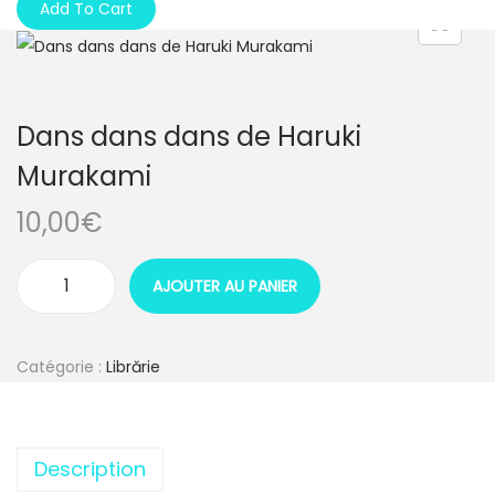
Add To Cart
Dans dans dans de Haruki
Murakami
10,00
€
AJOUTER AU PANIER
q
u
a
Catégorie :
Librărie
n
t
i
Description
t