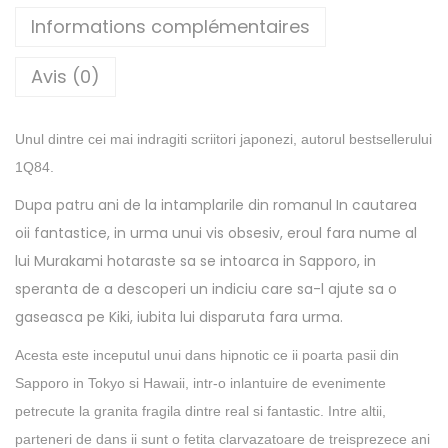
é
Informations complémentaires
d
Avis (0)
e
D
a
Unul dintre cei mai indragiti scriitori japonezi, autorul bestsellerului
n
1Q84.
s
Dupa patru ani de la intamplarile din romanul In cautarea
d
oii fantastice, in urma unui vis obsesiv, eroul fara nume al
a
lui Murakami hotaraste sa se intoarca in Sapporo, in
n
speranta de a descoperi un indiciu care sa-l ajute sa o
s
gaseasca pe Kiki, iubita lui disparuta fara urma.
d
a
Acesta este inceputul unui dans hipnotic ce ii poarta pasii din
n
Sapporo in Tokyo si Hawaii, intr-o inlantuire de evenimente
s
petrecute la granita fragila dintre real si fantastic. Intre altii,
d
parteneri de dans ii sunt o fetita clarvazatoare de treisprezece ani