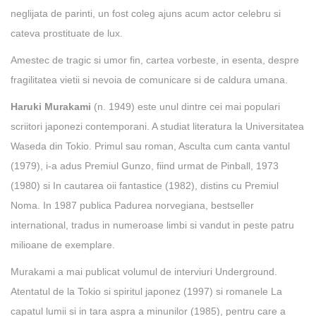
e
neglijata de parinti, un fost coleg ajuns acum actor celebru si
H
cateva prostituate de lux.
a
Amestec de tragic si umor fin, cartea vorbeste, in esenta, despre
r
fragilitatea vietii si nevoia de comunicare si de caldura umana.
u
Haruki Murakami
(n. 1949) este unul dintre cei mai populari
k
scriitori japonezi contemporani. A studiat literatura la Universitatea
i
Waseda din Tokio. Primul sau roman, Asculta cum canta vantul
M
(1979), i-a adus Premiul Gunzo, fiind urmat de Pinball, 1973
u
(1980) si In cautarea oii fantastice (1982), distins cu Premiul
r
Noma. In 1987 publica Padurea norvegiana, bestseller
a
international, tradus in numeroase limbi si vandut in peste patru
k
milioane de exemplare.
a
m
Murakami a mai publicat volumul de interviuri Underground.
i
Atentatul de la Tokio si spiritul japonez (1997) si romanele La
capatul lumii si in tara aspra a minunilor (1985), pentru care a