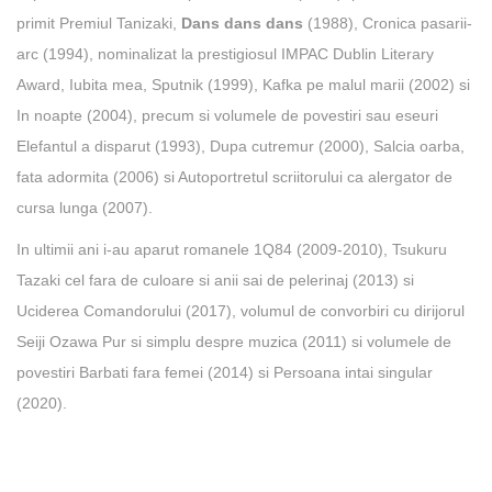
primit Premiul Tanizaki,
Dans dans dans
(1988), Cronica pasarii-
arc (1994), nominalizat la prestigiosul IMPAC Dublin Literary
Award, Iubita mea, Sputnik (1999), Kafka pe malul marii (2002) si
In noapte (2004), precum si volumele de povestiri sau eseuri
Elefantul a disparut (1993), Dupa cutremur (2000), Salcia oarba,
fata adormita (2006) si Autoportretul scriitorului ca alergator de
cursa lunga (2007).
In ultimii ani i-au aparut romanele 1Q84 (2009-2010), Tsukuru
Tazaki cel fara de culoare si anii sai de pelerinaj (2013) si
Uciderea Comandorului (2017), volumul de convorbiri cu dirijorul
Seiji Ozawa Pur si simplu despre muzica (2011) si volumele de
povestiri Barbati fara femei (2014) si Persoana intai singular
(2020).