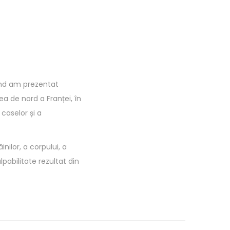
când am prezentat
ea de nord a Franței, în
caselor și a
nilor, a corpului, a
pabilitate rezultat din