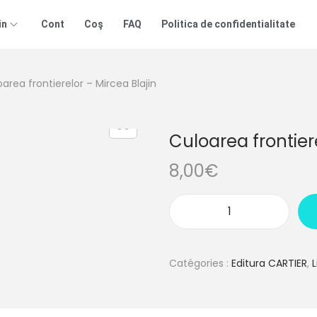
in
Cont
Coş
FAQ
Politica de confidentialitate
area frontierelor – Mircea Blajin
Culoarea frontiere
8,00
€
Catégories :
Editura CARTIER
,
L