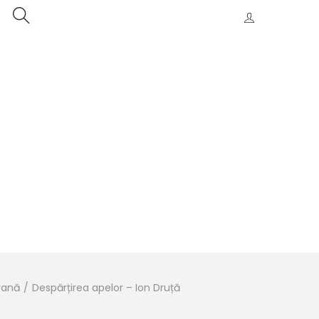
rană
/
Despărțirea apelor – Ion Druță