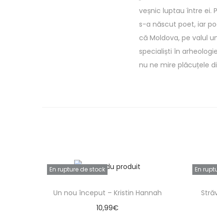
veșnic luptau între ei.
s-a născut poet, iar po
că Moldova, pe valul un
specialiști în arheolog
nu ne mire plăcuțele di
En rupture de stock
En rupt
Un nou început – Kristin Hannah
Stră
10,99
€