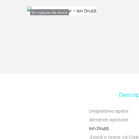
En rupture de stock
Descrip
Despărțirea apelor
Almanah epistolar
Ion Druță
„Există o teorie că Cio