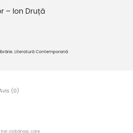
r – Ion Druță
ibrărie
,
Literatură Contemporană
Avis (0)
 trei ciobănași, care