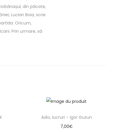
Ciobănașul, din păcate,
iei, Lucian Boia, scrie
partida. Oricum,
alcani. Prin urmare, să
X
Adio, lucruri – Igor Guzun
7,00
€