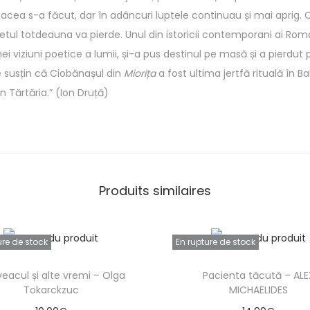
 Pacea s-a făcut, dar în adâncuri luptele continuau și mai aprig. 
etul totdeauna va pierde. Unul din istoricii contemporani ai Român
ei viziuni poetice a lumii, și-a pus destinul pe masă și a pierdut 
ie susțin că Ciobănașul din
Miorița
a fost ultima jertfă rituală în B
n Tărtăria.” (Ion Druță)
Produits similaires
ure de stock
En rupture de stock
veacul și alte vremi – Olga
Pacienta tăcută – ALE
Tokarckzuc
MICHAELIDES