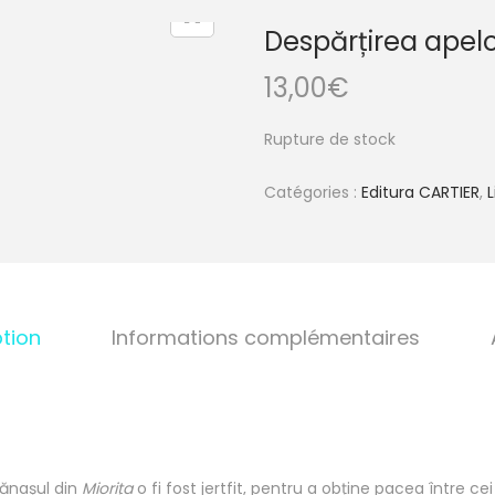
Despărțirea apelo
13,00
€
Rupture de stock
Catégories :
Editura CARTIER
,
L
tion
Informations complémentaires
bănașul din
Miorița
o fi fost jertfit, pentru a obține pacea între cei