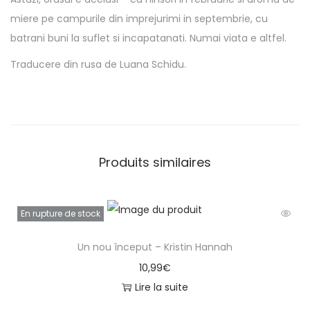
m
miere pe campurile din imprejurimi in septembrie, cu
o
batrani buni la suflet si incapatanati. Numai viata e altfel.
a
Traducere din rusa de Luana Schidu.
r
t
e
a
d
Produits similaires
e
N
a
En rupture de stock
r
Un nou început – Kristin Hannah
i
10,99
€
n
Lire la suite
e
A