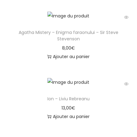
b
g
a
Agatha Mistery – Enigma faraonului – Sir Steve
r
Stevenson
i
8,00
€
a
Ajouter au panier
n
Ion – Liviu Rebreanu
13,00
€
Ajouter au panier