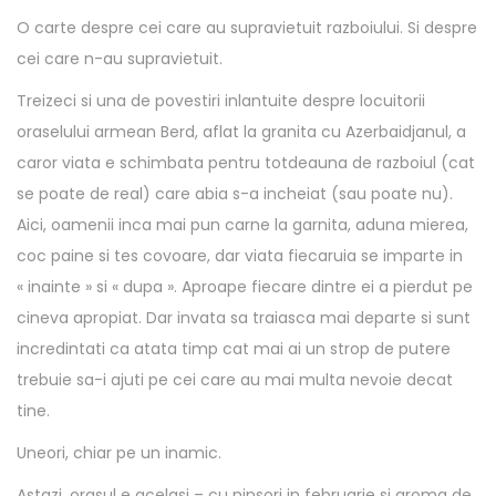
O carte despre cei care au supravietuit razboiului. Si despre
e
cei care n-au supravietuit.
m
a
Treizeci si una de povestiri inlantuite despre locuitorii
i
oraselului armean Berd, aflat la granita cu Azerbaidjanul, a
d
caror viata e schimbata pentru totdeauna de razboiul (cat
r
se poate de real) care abia s-a incheiat (sau poate nu).
e
Aici, oamenii inca mai pun carne la garnita, aduna mierea,
a
coc paine si tes covoare, dar viata fiecaruia se imparte in
p
« inainte » si « dupa ». Aproape fiecare dintre ei a pierdut pe
t
cineva apropiat. Dar invata sa traiasca mai departe si sunt
a
incredintati ca atata timp cat mai ai un strop de putere
d
trebuie sa-i ajuti pe cei care au mai multa nevoie decat
e
tine.
c
Uneori, chiar pe un inamic.
a
t
Astazi, orasul e acelasi – cu ninsori in februarie si aroma de