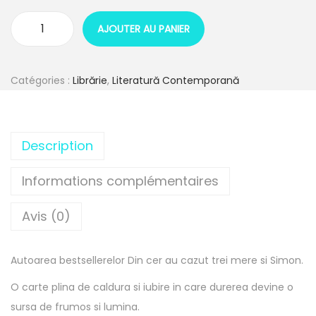
AJOUTER AU PANIER
q
u
a
Catégories :
Librărie
,
Literatură Contemporană
n
t
i
Description
t
é
Informations complémentaires
d
Avis (0)
e
V
i
Autoarea bestsellerelor Din cer au cazut trei mere si Simon.
a
O carte plina de caldura si iubire in care durerea devine o
t
sursa de frumos si lumina.
a