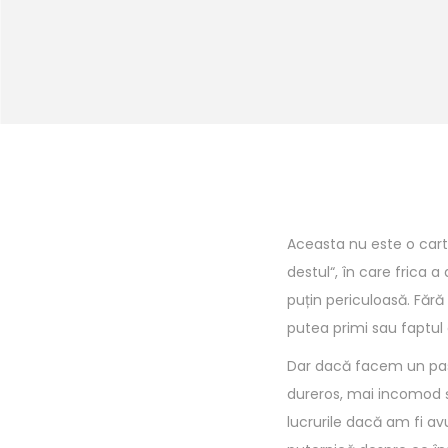
Aceasta nu este o carte
destul“, în care frica 
puțin periculoasă. Fără
putea primi sau faptul d
Dar dacă facem un pas 
dureros, mai incomod ș
lucrurile dacă am fi av