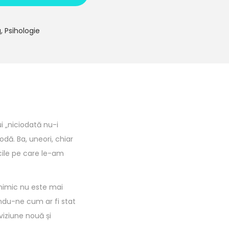
, Psihologie
i „niciodată nu-i
odă. Ba, uneori, chiar
icile pe care le-am
 nimic nu este mai
ndu-ne cum ar fi stat
viziune nouă și