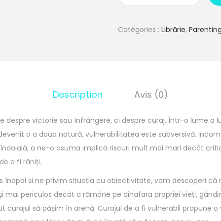
u
a
Catégories :
Librărie
,
Parenting
n
t
i
t
Description
Avis (0)
é
d
 despre victorie sau înfrângere, ci despre curaj. Într-o lume a lu
e
a devenit o a doua natură, vulnerabilitatea este subversivă. Incom
C
 îndoială, a ne-o asuma implică riscuri mult mai mari decât crit
u
e a fi răniți.
r
a
înapoi și ne privim situația cu obiectivitate, vom descoperi că
j
i mai periculos decât a rămâne pe dinafara propriei vieți, gândi
u
ut curajul să pășim în arenă. Curajul de a fi vulnerabil propune o 
l