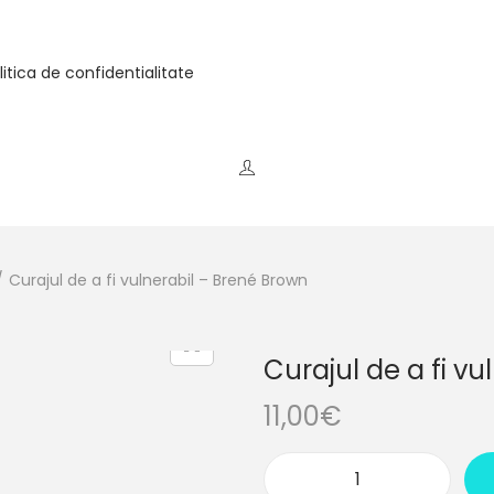
litica de confidentialitate
/
Curajul de a fi vulnerabil – Brené Brown
Curajul de a fi v
11,00
€
q