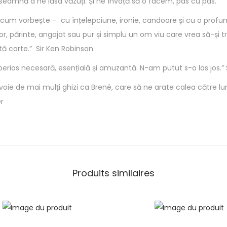
seamnă a ne lăsa văzuți. Și ne învață să o facem, pas cu pas.
d
 cum vorbește – cu înțelepciune, ironie, candoare și cu o prof
e
or, părinte, angajat sau pur și simplu un om viu care vrea să-și tr
a
stă carte.” Sir Ken Robinson
f
erios necesară, esențială și amuzantă. N-am putut s-o las jos.”
i
v
oie de mai mulți ghizi ca Brené, care să ne arate calea către 
u
er
l
n
e
r
a
Produits similaires
b
i
l
-