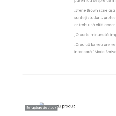
puternică despre ce în
„Brene Brown scrie așa
sunteți student, profes
ar trebui să citiți acea
„O carte minunată: imp
„Cred că lumea are nev
interioară.” Maria Shriv
En rupture de stock