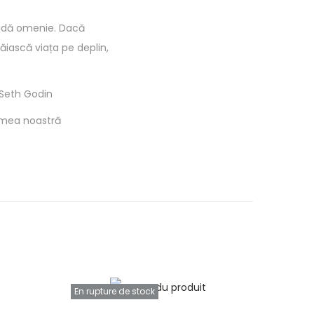
undă omenie. Dacă
ăiască viața pe deplin,
 Seth Godin
lumea noastră
En rupture de stock