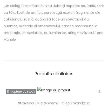
„Un dialog firesc între Bunica Liuba și nepoata sa, Rada, scris
cu tâlc, lipsit de artificii, care leagă explicit fragmente ale
cotidianului rustic; autoarea face un spectacol viu,
nuanțat, puternic al omenescului, care te predispune la
meditație, iar cuvintele, cu lumina lor, ating nevăzutul.” Ana
Manole
Produits similaires
En rupture de stock
Străveacul și alte vremi – Olga Tokarckzuc