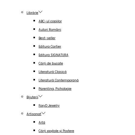
Librărie
ABC-ul copiilor
Autori Români
Best-seller
Editura Cartier
Editura SIGNATURA
Cărți de bucate
Literatură Clasică
Literatură Contemporană
Parenting, Psihologie
Bijuterii
FoxyD Jewelry
Artisanat
Artă
Cărți poștale și Postere