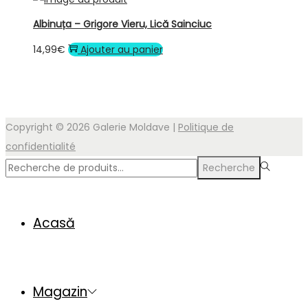
Albinuța – Grigore Vieru, Lică Sainciuc
14,99
€
Ajouter au panier
Copyright © 2026
Galerie Moldave
|
Politique de
confidentialité
Rechercher
Recherche
pour :>
Acasă
Magazin