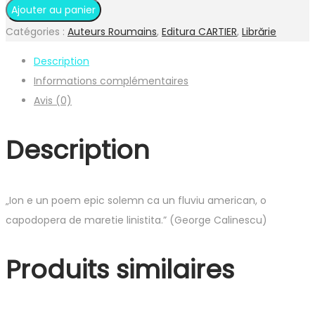
de
Ajouter au panier
Ion
Catégories :
Auteurs Roumains
,
Editura CARTIER
,
Librărie
-
Description
Liviu
Informations complémentaires
Rebreanu
Avis (0)
Description
„Ion e un poem epic solemn ca un fluviu american, o
capodopera de maretie linistita.” (George Calinescu)
Produits similaires