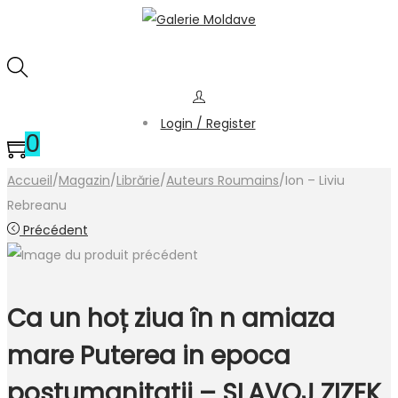
Login / Register
0
Accueil
/
Magazin
/
Librărie
/
Auteurs Roumains
/
Ion – Liviu
Rebreanu
Précédent
Ca un hoț ziua în n amiaza
mare Puterea in epoca
postumanitatii – SLAVOJ ZIZEK