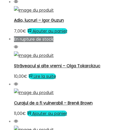
Adio, lucruri – Igor Guzun
7,00
€
Ajouter au panier
En rupture de stock
Străveacul și alte vremi – Olga Tokarckzuc
10,00
€
Lire la suite
Curajul de a fi vulnerabil – Brené Brown
11,00
€
Ajouter au panier