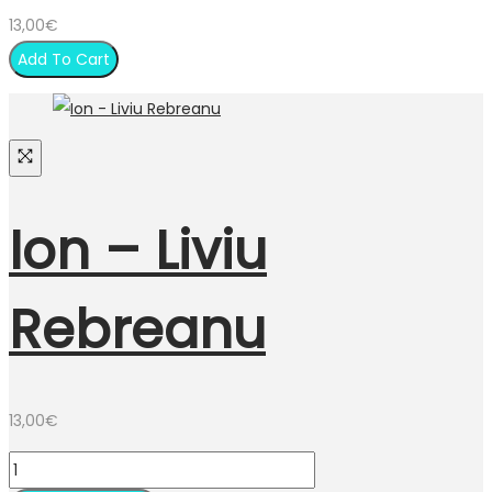
13,00
€
Add To Cart
Ion – Liviu
Rebreanu
13,00
€
quantité