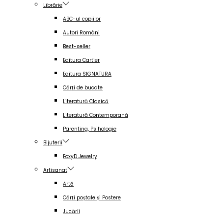
Librărie
ABC-ul copiilor
Autori Români
Best-seller
Editura Cartier
Editura SIGNATURA
Cărți de bucate
Literatură Clasică
Literatură Contemporană
Parenting, Psihologie
Bijuterii
FoxyD Jewelry
Artisanat
Artă
Cărți poștale și Postere
Jucării