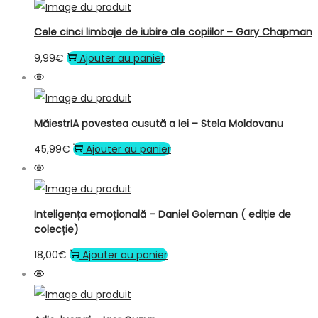
Cele cinci limbaje de iubire ale copiilor – Gary Chapman
9,99
€
Ajouter au panier
MăiestrIA povestea cusută a Iei – Stela Moldovanu
45,99
€
Ajouter au panier
Inteligența emoțională – Daniel Goleman ( ediție de
colecție)
18,00
€
Ajouter au panier