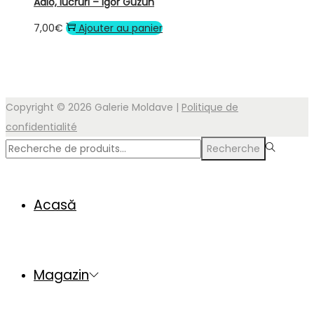
Adio, lucruri – Igor Guzun
7,00
€
Ajouter au panier
Copyright © 2026
Galerie Moldave
|
Politique de
confidentialité
Rechercher
Recherche
pour :>
Acasă
Magazin