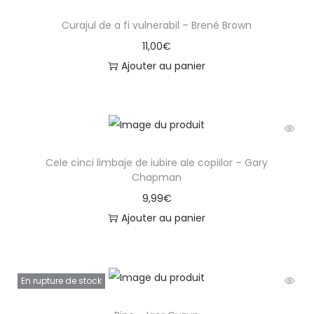
c
Curajul de a fi vulnerabil – Brené Brown
a
11,00
€
S
Ajouter au panier
t
ă
n
e
s
Cele cinci limbaje de iubire ale copiilor – Gary
c
Chapman
u
9,99
€
ș
Ajouter au panier
i
I
u
En rupture de stock
l
i