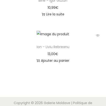
Bine – Igor Guzun
a
10,99
€
B
Lire la suite
u
r
t
e
a
Ion – Liviu Rebreanu
13,00
€
Ajouter au panier
Copyright © 2026
Galerie Moldave
|
Politique de