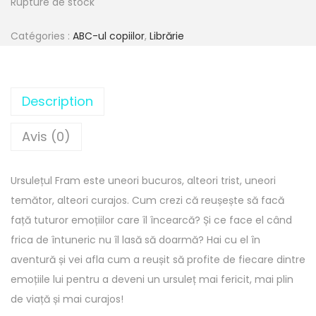
Rupture de stock
Catégories :
ABC-ul copiilor
,
Librărie
Description
Avis (0)
Ursulețul Fram este uneori bucuros, alteori trist, uneori
temător, alteori curajos. Cum crezi că reușește să facă
față tuturor emoțiilor care îl încearcă? Și ce face el când
frica de întuneric nu îl lasă să doarmă? Hai cu el în
aventură și vei afla cum a reușit să profite de fiecare dintre
emoțiile lui pentru a deveni un ursuleț mai fericit, mai plin
de viață și mai curajos!