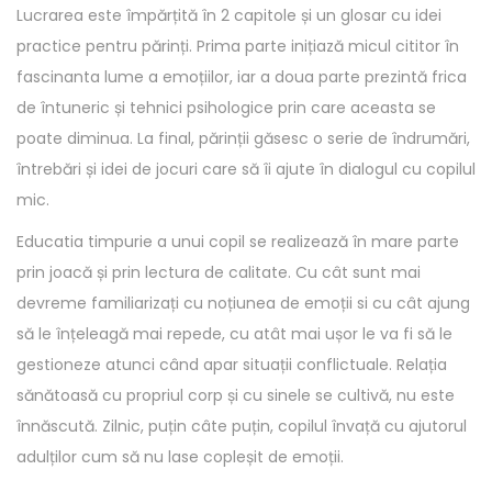
Lucrarea este împărțită în 2 capitole și un glosar cu idei
practice pentru părinți. Prima parte inițiază micul cititor în
fascinanta lume a emoțiilor, iar a doua parte prezintă frica
de întuneric și tehnici psihologice prin care aceasta se
poate diminua. La final, părinții găsesc o serie de îndrumări,
întrebări și idei de jocuri care să îi ajute în dialogul cu copilul
mic.
Educatia timpurie a unui copil se realizează în mare parte
prin joacă și prin lectura de calitate. Cu cât sunt mai
devreme familiarizați cu noțiunea de emoții si cu cât ajung
să le înțeleagă mai repede, cu atât mai ușor le va fi să le
gestioneze atunci când apar situații conflictuale. Relația
sănătoasă cu propriul corp și cu sinele se cultivă, nu este
înnăscută. Zilnic, puțin câte puțin, copilul învață cu ajutorul
adulților cum să nu lase copleșit de emoții.