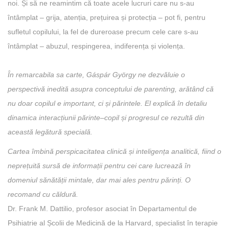
noi. Și să ne reamintim că toate acele lucruri care nu s-au
întâmplat – grija, atenția, prețuirea și protecția – pot fi, pentru
sufletul copilului, la fel de dureroase precum cele care s-au
întâmplat – abuzul, respingerea, indiferența și violența.
În remarcabila sa carte, Gáspár György ne dezvăluie o
perspectivă inedită asupra conceptului de parenting, arătând că
nu doar copilul e important, ci și părintele. El explică în detaliu
dinamica interacțiunii părinte–copil și progresul ce rezultă din
această legătură specială.
Cartea îmbină perspicacitatea clinică și inteligența analitică, fiind o
neprețuită sursă de informații pentru cei care lucrează în
domeniul sănătății mintale, dar mai ales pentru părinți. O
recomand cu căldură.
Dr. Frank M. Dattilio, profesor asociat în Departamentul de
Psihiatrie al Școlii de Medicină de la Harvard, specialist în terapie