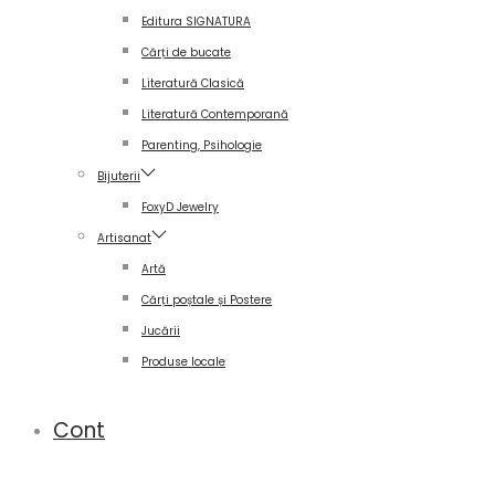
Editura SIGNATURA
Cărți de bucate
Literatură Clasică
Literatură Contemporană
Parenting, Psihologie
Bijuterii
FoxyD Jewelry
Artisanat
Artă
Cărți poștale și Postere
Jucării
Produse locale
Cont