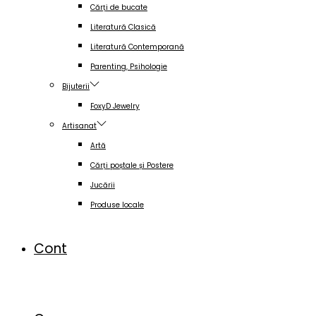
Cărți de bucate
Literatură Clasică
Literatură Contemporană
Parenting, Psihologie
Bijuterii
FoxyD Jewelry
Artisanat
Artă
Cărți poștale și Postere
Jucării
Produse locale
Cont