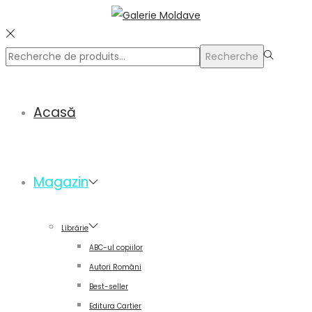
Rechercher
Recherche
pour :>
Acasă
Magazin
Librărie
ABC-ul copiilor
Autori Români
Best-seller
Editura Cartier