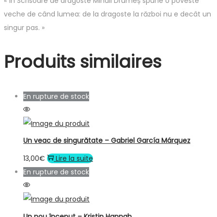
« În Scrisoare de dragoste Mihail Drumeș spune o poveste
veche de când lumea: de la dragoste la război nu e decât un
singur pas. »
Produits similaires
En rupture de stock
Un veac de singurătate – Gabriel García Márquez
13,00
€
Lire la suite
En rupture de stock
Un nou început – Kristin Hannah