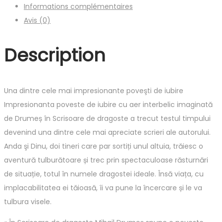
Informations complémentaires
Autor:
Avis (0)
Mihail
Drumeş
Description
Una dintre cele mai impresionante poveşti de iubire
Impresionanta poveste de iubire cu aer interbelic imaginată
de Drumeș în Scrisoare de dragoste a trecut testul timpului
devenind una dintre cele mai apreciate scrieri ale autorului.
Anda şi Dinu, doi tineri care par sortiți unul altuia, trăiesc o
aventură tulburătoare și trec prin spectaculoase răsturnări
de situație, totul în numele dragostei ideale. Însă viața, cu
implacabilitatea ei tăioasă, îi va pune la încercare și le va
tulbura visele.