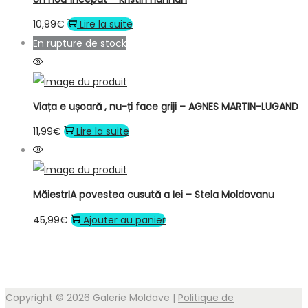
10,99
€
Lire la suite
En rupture de stock
Viața e ușoară , nu-ți face griji – AGNES MARTIN-LUGAND
11,99
€
Lire la suite
MăiestrIA povestea cusută a Iei – Stela Moldovanu
45,99
€
Ajouter au panier
Copyright © 2026
Galerie Moldave
|
Politique de