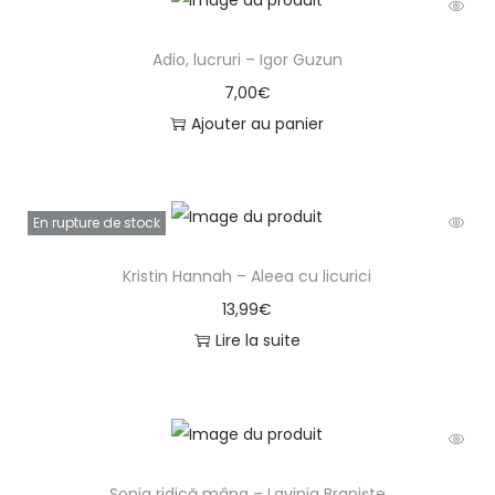
Adio, lucruri – Igor Guzun
7,00
€
Ajouter au panier
En rupture de stock
Kristin Hannah – Aleea cu licurici
13,99
€
Lire la suite
Sonia ridică mâna – Lavinia Branişte