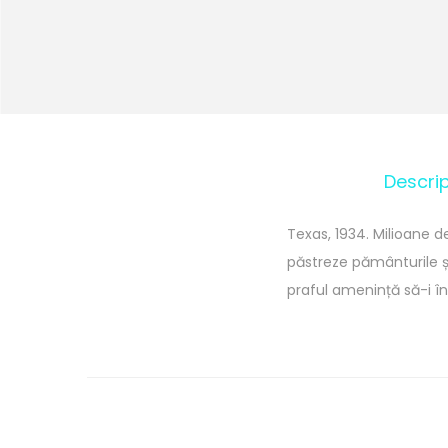
Descrip
Texas, 1934. Milioane d
păstreze pământurile și
praful amenință să-i î