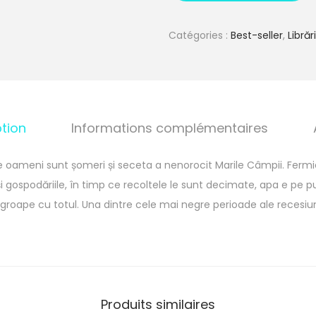
Catégories :
Best-seller
,
Librăr
tion
Informations complémentaires
e oameni sunt șomeri și seceta a nenorocit Marile Câmpii. Fermier
 gospodăriile, în timp ce recoltele le sunt decimate, apa e pe pu
ngroape cu totul. Una dintre cele mai negre perioade ale recesi
Produits similaires