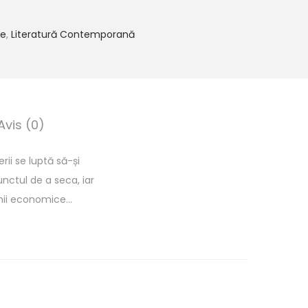
ie
,
Literatură Contemporană
Avis (0)
ii se luptă să-și
nctul de a seca, iar
unii economice…