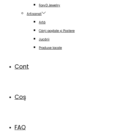
FoxyD Jewelry
Artisanat
Artă
Cărți poștale și Postere
Jucării
Produse locale
Cont
Coş
FAQ