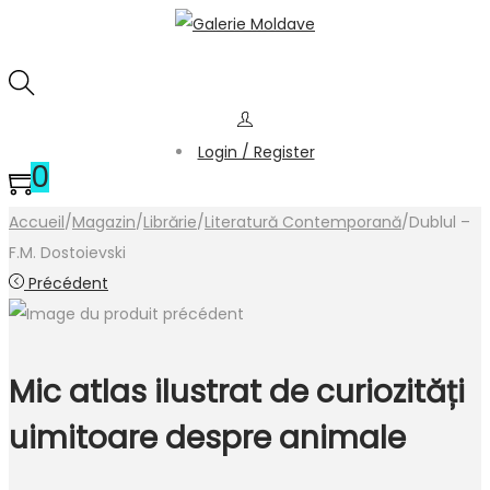
Login / Register
0
Accueil
/
Magazin
/
Librărie
/
Literatură Contemporană
/
Dublul –
F.M. Dostoievski
Précédent
Mic atlas ilustrat de curiozități
uimitoare despre animale