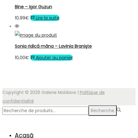
Bine – Igor Guzun
10,99
€
Lire la suite
Sonia ridică mâna – Lavinia Branişte
10,00
€
Ajouter au panier
Copyright © 2026
Galerie Moldave
|
Politique de
confidentialité
Rechercher
Recherche
pour :>
Acasă