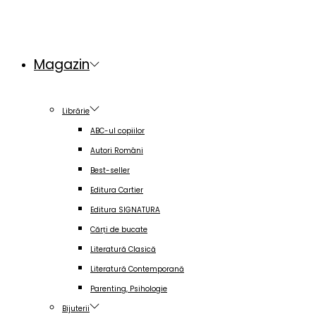
Magazin
Librărie
ABC-ul copiilor
Autori Români
Best-seller
Editura Cartier
Editura SIGNATURA
Cărți de bucate
Literatură Clasică
Literatură Contemporană
Parenting, Psihologie
Bijuterii