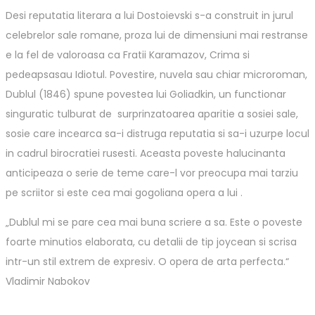
Desi reputatia literara a lui Dostoievski s-a construit in jurul
celebrelor sale romane, proza lui de dimensiuni mai restranse
e la fel de valoroasa ca Fratii Karamazov, Crima si
pedeapsasau Idiotul. Povestire, nuvela sau chiar microroman,
Dublul (1846) spune povestea lui Goliadkin, un functionar
singuratic tulburat de surprinzatoarea aparitie a sosiei sale,
sosie care incearca sa-i distruga reputatia si sa-i uzurpe locul
in cadrul birocratiei rusesti. Aceasta poveste halucinanta
anticipeaza o serie de teme care-l vor preocupa mai tarziu
pe scriitor si este cea mai gogoliana opera a lui .
„Dublul mi se pare cea mai buna scriere a sa. Este o poveste
foarte minutios elaborata, cu detalii de tip joycean si scrisa
intr-un stil extrem de expresiv. O opera de arta perfecta.“
Vladimir Nabokov