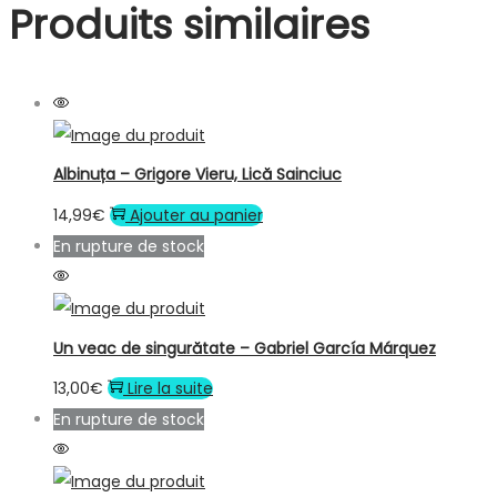
Produits similaires
Albinuța – Grigore Vieru, Lică Sainciuc
14,99
€
Ajouter au panier
En rupture de stock
Un veac de singurătate – Gabriel García Márquez
13,00
€
Lire la suite
En rupture de stock