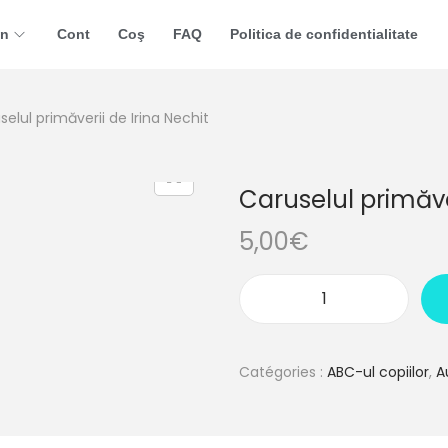
in
Cont
Coş
FAQ
Politica de confidentialitate
selul primăverii de Irina Nechit
Caruselul primăver
5,00
€
Catégories :
ABC-ul copiilor
,
A