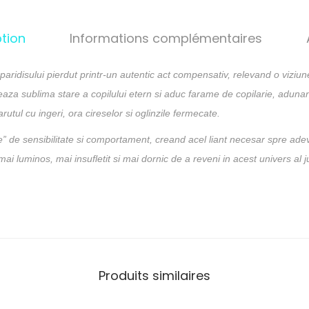
tion
Informations complémentaires
ridisului pierdut printr-un autentic act compensativ, relevand o viziune
izeaza sublima stare a copilului etern si aduc farame de copilarie, aduna
rutul cu ingeri, ora cireselor si oglinzile fermecate.
e” de sensibilitate si comportament, creand acel liant necesar spre adeva
 mai luminos, mai insufletit si mai dornic de a reveni in acest univers al j
Produits similaires