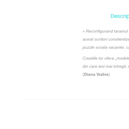
Descrip
« Reconfigurand taramul pa
acesti scriitori constient
puzzle scoala vacantei, ca
Creatiile lor ofera „model
din care iesi mai intregit,
(
Diana Vrabie
)