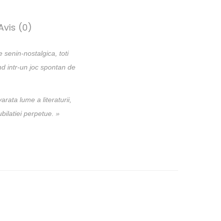
Avis (0)
 senin-nostalgica, toti
nd intr-un joc spontan de
rata lume a literaturii,
ubilatiei perpetue. »