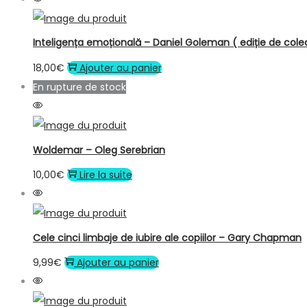
Inteligența emoțională – Daniel Goleman ( ediție de cole
18,00
€
Ajouter au panier
En rupture de stock
Woldemar – Oleg Serebrian
10,00
€
Lire la suite
Cele cinci limbaje de iubire ale copiilor – Gary Chapman
9,99
€
Ajouter au panier