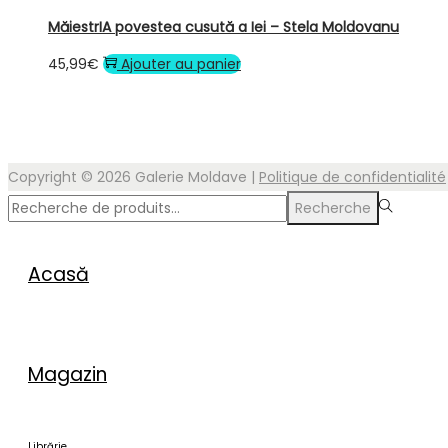
MăiestrIA povestea cusută a Iei – Stela Moldovanu
45,99
€
Ajouter au panier
Copyright © 2026
Galerie Moldave
|
Politique de confidentialité
Recherche
Acasă
Magazin
Librărie