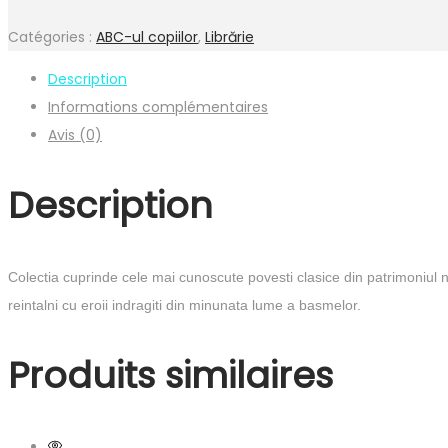
Catégories :
ABC-ul copiilor
,
Librărie
Description
Informations complémentaires
Avis (0)
Description
Colectia cuprinde cele mai cunoscute povesti clasice din patrimoniul nati
reintalni cu eroii indragiti din minunata lume a basmelor.
Produits similaires