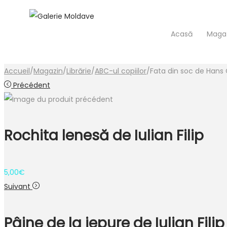
Acasă
Maga
Accueil
/
Magazin
/
Librărie
/
ABC-ul copiilor
/
Fata din soc de Hans 
Précédent
Rochita lenesă de Iulian Filip
5,00
€
Suivant
Pâine de la iepure de Iulian Filip