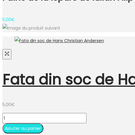
5,00
€
Fata din soc de H
5,00
€
Ajouter au panier