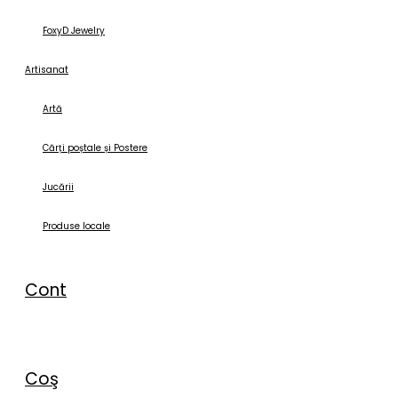
FoxyD Jewelry
Artisanat
Artă
Cărți poștale și Postere
Jucării
Produse locale
Cont
Coş