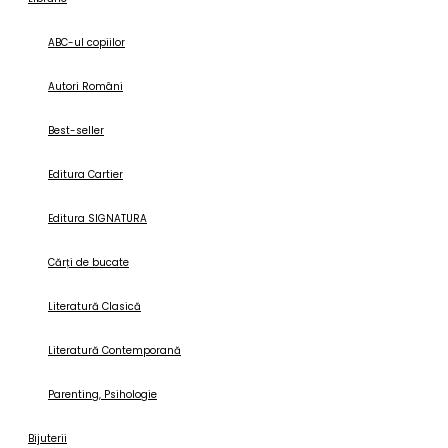
ABC-ul copiilor
Autori Români
Best-seller
Editura Cartier
Editura SIGNATURA
Cărți de bucate
Literatură Clasică
Literatură Contemporană
Parenting, Psihologie
Bijuterii